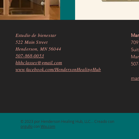
Estudio de bienestar
Man
522 Main Street
709 
Henderson, MN 56044
Sui
507-868-0053
Man
hhhclasses@gmail.com
507
www.facebook.com/HendersonHealingHub
man
© 2023 por Henderson Healing Hub, LLC. . Creado con
orgullo
con
Wix.com