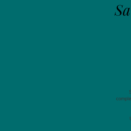
Sa
S
complet