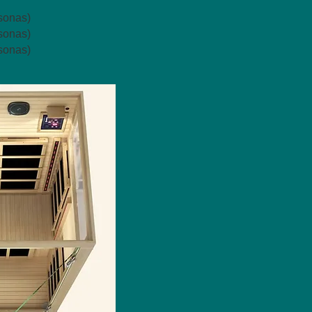
sonas)
sonas)
sonas)