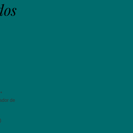
dos
*
ador de
)