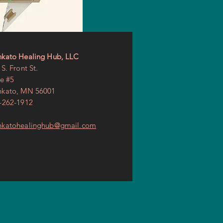
kato Healing Hub, LLC
S. Front St.
te #5
kato, MN 56001
-262-1912
katohealinghub@gmail.com