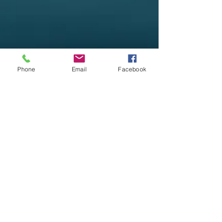
Phone
Email
Facebook
Henderson Healing Hub, LLC
522 Main Street
Apartado de correos 266
Henderson, MN 56044
507-868-0053
info@hendersonhealinghub.com
Estudio de bienestar
522 Main Street