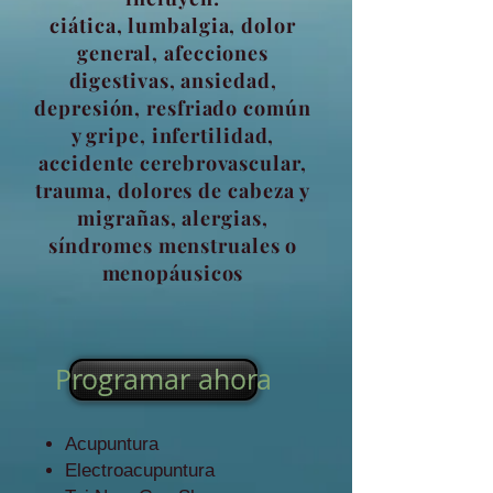
ciática, lumbalgia, dolor
general, afecciones
digestivas, ansiedad,
depresión, resfriado común
y gripe, infertilidad,
accidente cerebrovascular,
trauma, dolores de cabeza y
migrañas, alergias,
síndromes menstruales o
menopáusicos
Programar ahora
Acupuntura
Electroacupuntura