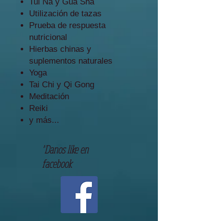
Tui Na y Gua Sha
Utilización de tazas
Prueba de respuesta
nutricional
Hierbas chinas y
suplementos naturales
Yoga
Tai Chi y Qi Gong
Meditación
Reiki
y más...
"Danos like en
facebook