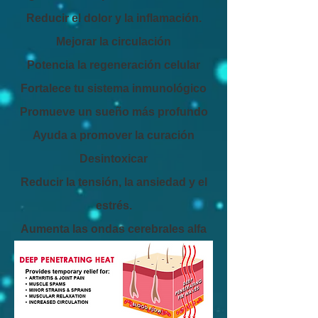
Reducir el dolor y la inflamación.
Mejorar la circulación
Potencia la regeneración celular
Fortalece tu sistema inmunológico
Promueve un sueño más profundo
Ayuda a promover la curación
Desintoxicar
Reducir la tensión, la ansiedad y el
estrés.
Aumenta las ondas cerebrales alfa