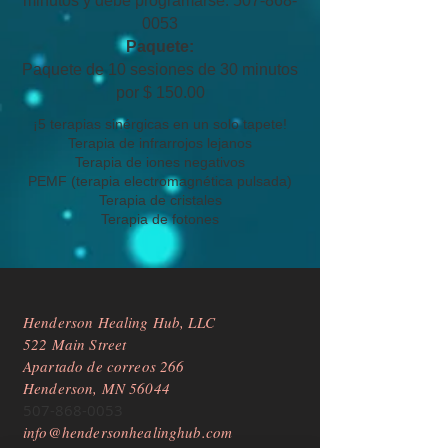
minutos y debe programarse:
507-868-
0053
Paquete:
Paquete de 10 sesiones de 30 minutos
por $ 150.00
¡5 terapias sinérgicas en un solo tapete!
Terapia de infrarrojos lejanos
Terapia de iones negativos
PEMF (terapia electromagnética pulsada)
Terapia de cristales
Terapia de fotones
Henderson Healing Hub, LLC
522 Main Street
Apartado de correos 266
Henderson, MN 56044
507-868-0053
info@hendersonhealinghub.com