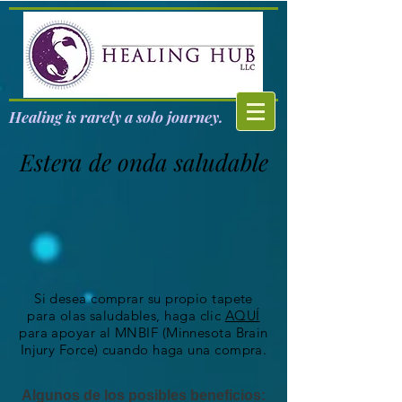
Healing is rarely a solo journey.
Estera de onda saludable
Si desea comprar su propio tapete
para olas saludables, haga clic
AQUÍ
para apoyar al MNBIF (Minnesota Brain
Injury Force) cuando haga una compra.
Algunos de los posibles beneficios: